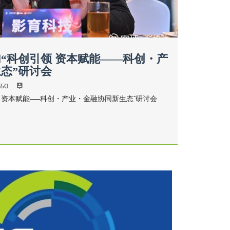
“科创引领 资本赋能——科创・产
态”研讨会
650
 资本赋能——科创・产业・金融协同新生态”研讨会