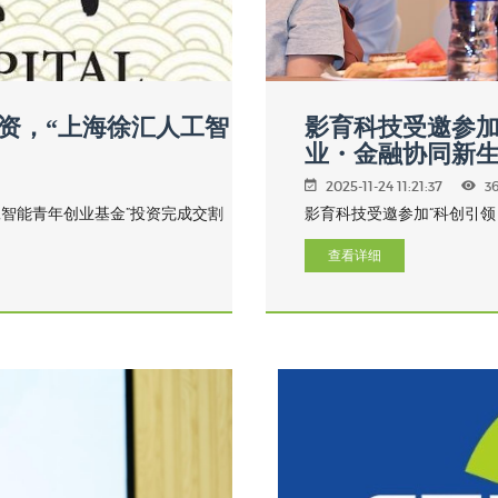
资，“上海徐汇人工智
影育科技受邀参加
业・金融协同新生
2025-11-24 11:21:37
3
智能青年创业基金”投资完成交割
影育科技受邀参加“科创引领
查看详细