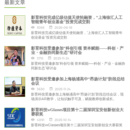
最新文章
影育科技完成亿级估值天使轮融资，“上海徐汇人工
智能青年创业基金”投资完成交割
1068
2026-06-18
影育科技完成亿级估值天使轮融资，“上海徐汇人工智能青年
创业基金”投资完成交割
影育科技受邀参加“科创引领 资本赋能——科创・产
业・金融协同新生态”研讨会
3715
2025-11-24
影育科技受邀参加“科创引领 资本赋能——科创・产业・金融协
同新生态”研讨会
影育科技受邀参加上海杨浦高中“昂扬计划”阶段总结
会议
3630
2025-11-24
影育科技受邀参加上海杨浦高中“昂扬计划”阶段总结会议，现
场演示AR教学，让知识触手可及，赋能教师创新成长。
影育科技wGlasses项目第十二届深圳宝安创新创业大
赛获奖
4091
2025-10-14
影育科技wGlasses项目第十二届深圳宝安创新创业大赛获奖