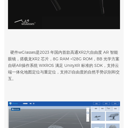
硬件wGlasses是2023 年国内首款高通XR2六自由度 AR 智能
眼镜，搭载龙XR2 芯片，8G RAM +128G ROM，BB 光学方案
自研AR操作系统 WXROS 满足 UnityXR 标准的 SDK，支持云
端一体化地图定位与重定位，支持21自由度的自然手势识别和交
互。