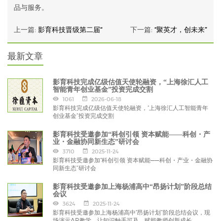
品与服务。
上一篇:
影育科技晋级第二届“
下一篇:
“聚英才，创未来”
最新文章
影育科技完成亿级估值天使轮融资，“上海徐汇人工
智能青年创业基金”投资完成交割
1061
2026-06-18
影育科技完成亿级估值天使轮融资，“上海徐汇人工智能青年
创业基金”投资完成交割
影育科技受邀参加“科创引领 资本赋能——科创・产
业・金融协同新生态”研讨会
3710
2025-11-24
影育科技受邀参加“科创引领 资本赋能——科创・产业・金融协
同新生态”研讨会
影育科技受邀参加上海杨浦高中“昂扬计划”阶段总结
会议
3624
2025-11-24
影育科技受邀参加上海杨浦高中“昂扬计划”阶段总结会议，现
场演示AR教学，让知识触手可及，赋能教师创新成长。