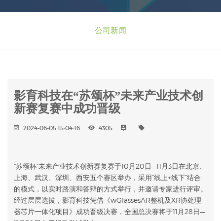
公司新闻
影育科技在“苏颂杯”未来产业技术创
新赛复赛中成功晋级
2024-06-05 15:04:16
4305
“苏颂杯”未来产业技术创新赛复赛于10月20日—11月3日在北京、
上海、武汉、深圳、西安五个赛区举办，采用“线上+线下”结合
的模式，以实时路演和答辩的方式举行，并邀请专家进行评审。
经过层层选拔，影育科技凭借《wGlassesAR整机及XR协处理
器芯片一体化项目》成功晋级决赛，全国总决赛将于11月28日—