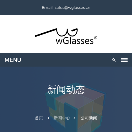
Email: sales@wglasses.cn
新闻动态
首页
新闻中心
公司新闻