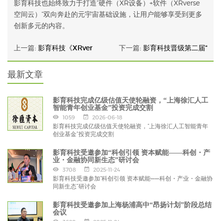
影育科技也始终致力于打造“硬件（XR设备）+软件（XRverse
空间云）”双向奔赴的元宇宙基础设施，让用户能够享受到更多
创新多元的内容。
上一篇:
影育科技《XRver
下一篇:
影育科技晋级第二届“
最新文章
影育科技完成亿级估值天使轮融资，“上海徐汇人工
智能青年创业基金”投资完成交割
1059
2026-06-18
影育科技完成亿级估值天使轮融资，“上海徐汇人工智能青年
创业基金”投资完成交割
影育科技受邀参加“科创引领 资本赋能——科创・产
业・金融协同新生态”研讨会
3708
2025-11-24
影育科技受邀参加“科创引领 资本赋能——科创・产业・金融协
同新生态”研讨会
影育科技受邀参加上海杨浦高中“昂扬计划”阶段总结
会议