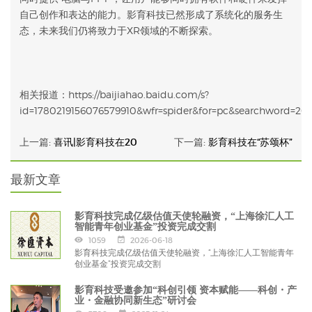
自己创作和表达的能力。影育科技已然形成了系统化的服务生
态，未来我们仍将致力于XR领域的不断探索。
相关报道：https://baijiahao.baidu.com/s?
id=1780219156076579910&wfr=spider&for=pc&sear
上一篇:
喜讯|影育科技在20
下一篇:
影育科技在“苏颂杯”
最新文章
影育科技完成亿级估值天使轮融资，“上海徐汇人工
智能青年创业基金”投资完成交割
1059
2026-06-18
影育科技完成亿级估值天使轮融资，“上海徐汇人工智能青年
创业基金”投资完成交割
影育科技受邀参加“科创引领 资本赋能——科创・产
业・金融协同新生态”研讨会