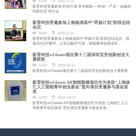
3708
2025-11-24
影育科技受邀参加“科创引领 资本赋能——科创・产业・金融协
同新生态”研讨会
影育科技受邀参加上海杨浦高中“昂扬计划”阶段总结
会议
3620
2025-11-24
影育科技受邀参加上海杨浦高中“昂扬计划”阶段总结会议，现
场演示AR教学，让知识触手可及，赋能教师创新成长。
影育科技wGlasses项目第十二届深圳宝安创新创业大
赛获奖
4083
2025-10-14
影育科技wGlasses项目第十二届深圳宝安创新创业大赛获奖
影育科技wGlasses AR智能眼镜项目作为首批“上海徐
汇人工智能青年创业基金”意向项目受邀参与基金首
发
4057
2025-09-22
影育科技wGlasses AR智能眼镜项目作为首批“上海徐汇人工
智能青年创业基金”意向项目受邀参与基金首发。